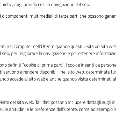
ecniche, migliorando così la navigazione del sito.
ini o componenti multimediali di terze parti che possono gener
lvati nel computer dell'Utente quando questi visita un sito web
l sito, per migliorare la navigazione e per ottenere informazion
gono definiti "cookie di prime parti". I cookie inseriti da pers
parti servono a rendere disponibili, nel sito web, determinate fu
ando accede al sito web e anche quando visita determinati altr
site del sito web. Tali dati possono includere dettagli sugli indi
lle abitudini e le preferenze dell'utente, come ad esempio la 